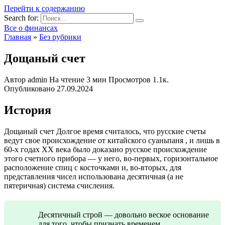
Перейти к содержанию
Search for:
Все о финансах
Главная
»
Без рубрики
Дощаный счет
Автор
admin
На чтение
3 мин
Просмотров
1.1к.
Опубликовано
27.09.2024
История
Дощаный счет Долгое время считалось, что русские счеты
ведут свое происхождение от китайского суаньпаня , и лишь в
60-х годах XX века было доказано русское происхождение
этого счетного прибора — у него, во-первых, горизонтальное
расположение спиц с косточками и, во-вторых, для
представления чисел использована десятичная (а не
пятеричная) система счисления.
Десятичный строй — довольно веское основание
для того, чтобы признать временем