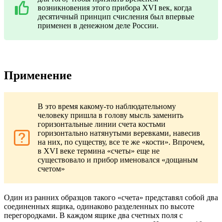
возникновения этого прибора XVI век, когда
десятичный принцип счисления был впервые
применен в денежном деле России.
Применение
В это время какому-то наблюдательному
человеку пришла в голову мысль заменить
горизонтальные линии счета костьми
горизонтально натянутыми веревками, навесив
на них, по существу, все те же «кости». Впрочем,
в XVI веке термина «счеты» еще не
существовало и прибор именовался «дощаным
счетом»
Один из ранних образцов такого «счета» представял собой два
соединенных ящика, одинаково разделенных по высоте
перегородками. В каждом ящике два счетных поля с